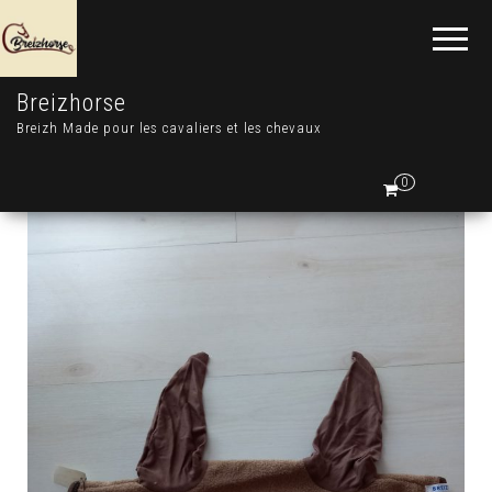
Breizhorse
Breizh Made pour les cavaliers et les chevaux
0