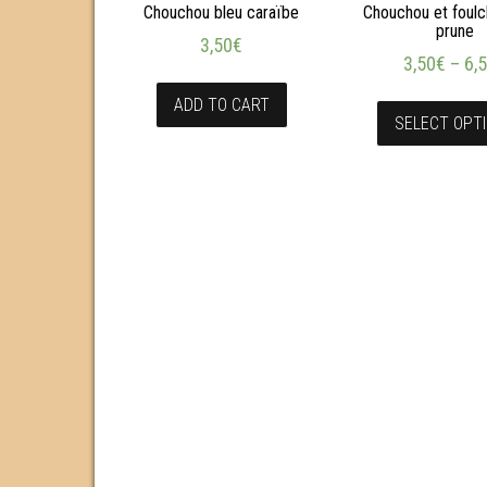
Chouchou bleu caraïbe
Chouchou et foulch
prune
3,50
€
3,50
€
–
6,
ADD TO CART
SELECT OPT