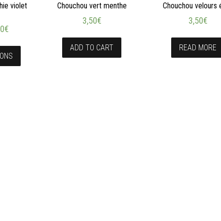
ie violet
Chouchou vert menthe
Chouchou velours 
3,50
€
3,50
€
50
€
ADD TO CART
READ MORE
IONS