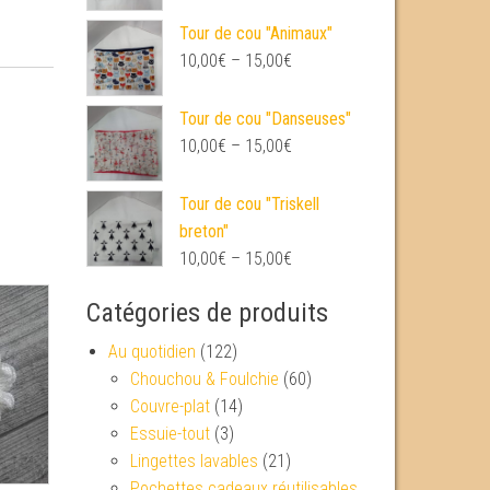
Tour de cou "Animaux"
10,00
€
–
15,00
€
Tour de cou "Danseuses"
10,00
€
–
15,00
€
Tour de cou "Triskell
breton"
10,00
€
–
15,00
€
Catégories de produits
Au quotidien
(122)
Chouchou & Foulchie
(60)
Couvre-plat
(14)
Essuie-tout
(3)
Lingettes lavables
(21)
Pochettes cadeaux réutilisables