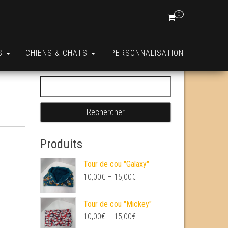
0
S
CHIENS & CHATS
PERSONNALISATION
Rechercher :
Produits
Tour de cou "Galaxy"
10,00
€
–
15,00
€
Tour de cou "Mickey"
10,00
€
–
15,00
€