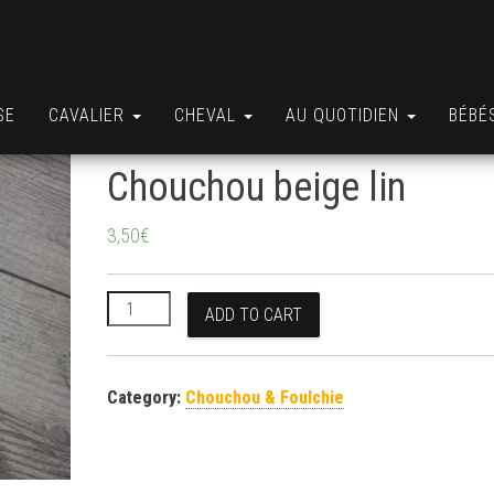
SE
CAVALIER
CHEVAL
AU QUOTIDIEN
BÉBÉ
Chouchou beige lin
3,50
€
Chouchou beige lin quantity
ADD TO CART
Category:
Chouchou & Foulchie