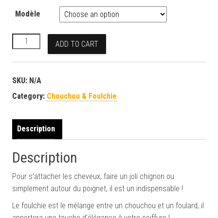
Modèle
Chouchou et foulchie rayures bleu marine quantity
ADD TO CART
SKU:
N/A
Category:
Chouchou & Foulchie
Description
Description
Pour s’attacher les cheveux, faire un joli chignon ou
simplement autour du poignet, il est un indispensable !
Le foulchie est le mélange entre un chouchou et un foulard, il
apportera une touche d’élégance à votre coiffure !