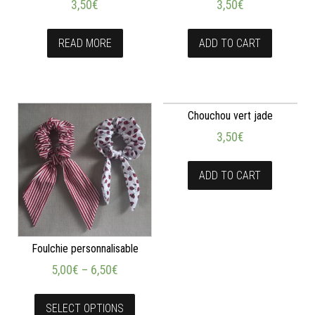
3,50
€
3,50
€
READ MORE
ADD TO CART
Chouchou vert jade
3,50
€
ADD TO CART
Foulchie personnalisable
5,00
€
–
6,50
€
SELECT OPTIONS