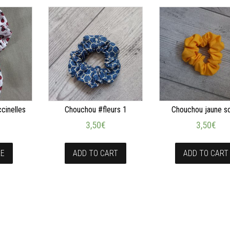
ccinelles
Chouchou #fleurs 1
Chouchou jaune so
3,50
€
3,50
€
RE
ADD TO CART
ADD TO CART