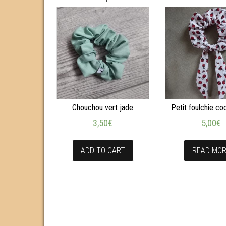
Chouchou vert jade
Petit foulchie co
3,50
€
5,00
€
ADD TO CART
READ MO