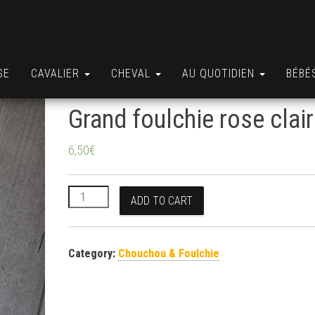
SE
CAVALIER
CHEVAL
AU QUOTIDIEN
BÉBÉ
Grand foulchie rose clair
6,50
€
Grand foulchie rose clair quantity
ADD TO CART
Category:
Chouchou & Foulchie