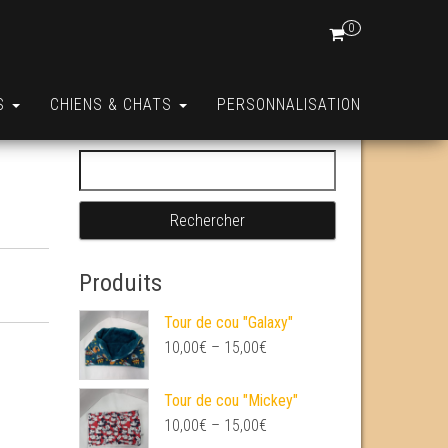
0
S
CHIENS & CHATS
PERSONNALISATION
Rechercher :
Produits
Tour de cou "Galaxy"
10,00
€
–
15,00
€
Tour de cou "Mickey"
10,00
€
–
15,00
€