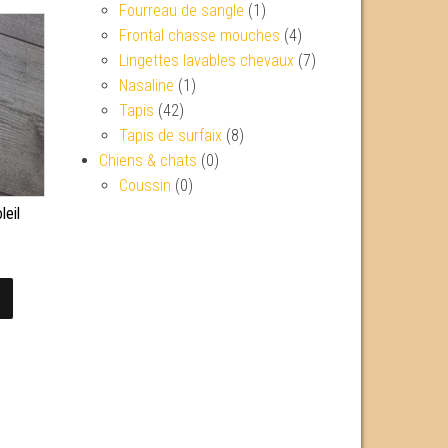
Fourreau de sangle
(1)
Frontal chasse mouches
(4)
Lingettes lavables chevaux
(7)
Nasaline
(1)
Tapis
(42)
Tapis de surfaix
(8)
Chiens & chats
(0)
Coussin
(0)
leil