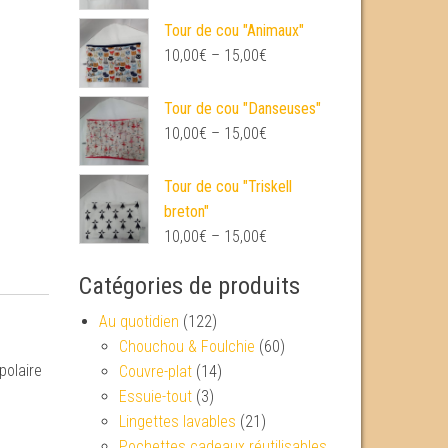
Tour de cou "Animaux"
10,00
€
–
15,00
€
Tour de cou "Danseuses"
10,00
€
–
15,00
€
Tour de cou "Triskell
breton"
10,00
€
–
15,00
€
Catégories de produits
Au quotidien
(122)
Chouchou & Foulchie
(60)
polaire
Couvre-plat
(14)
Essuie-tout
(3)
Lingettes lavables
(21)
Pochettes cadeaux réutilisables