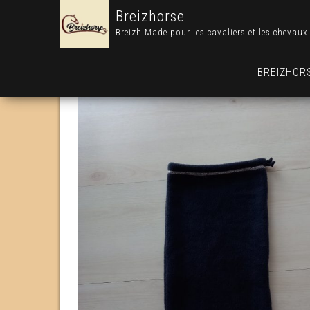
Breizhorse
Breizh Made pour les cavaliers et les chevaux
BREIZHOR