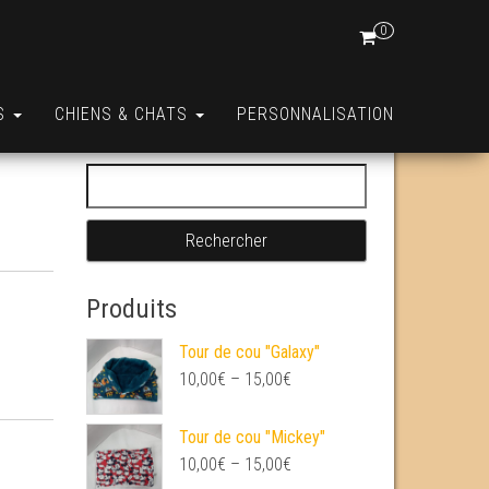
0
S
CHIENS & CHATS
PERSONNALISATION
Rechercher :
Produits
Tour de cou "Galaxy"
10,00
€
–
15,00
€
Tour de cou "Mickey"
10,00
€
–
15,00
€