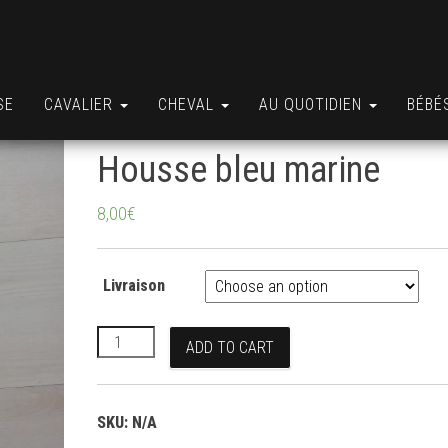
SE
CAVALIER
CHEVAL
AU QUOTIDIEN
BÉBÉ
Housse bleu marine
8,00
€
Livraison
Housse bleu marine quantity
ADD TO CART
SKU:
N/A