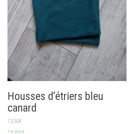
Housses d’étriers bleu
canard
13,50
€
1 in stock