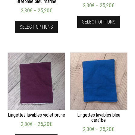
Bretonne bleu marine
2,30
€
–
25,20
€
2,30
€
–
25,20
€
SELECT OPTIONS
SELECT OPTIONS
Lingettes lavables violet prune
Lingettes lavables bleu
caraïbe
2,30
€
–
25,20
€
2,30
€
–
25,20
€