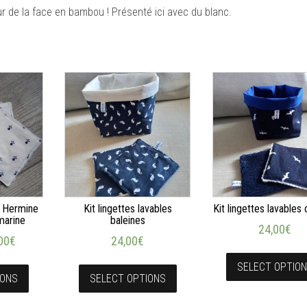
ur de la face en bambou ! Présenté ici avec du blanc.
s Hermine
Kit lingettes lavables
Kit lingettes lavables
marine
baleines
24,00
€
00
€
24,00
€
SELECT OPTIO
IONS
SELECT OPTIONS