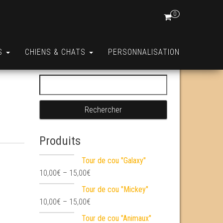
0
S
CHIENS & CHATS
PERSONNALISATION
Rechercher :
Produits
Tour de cou "Galaxy"
10,00
€
–
15,00
€
Tour de cou "Mickey"
10,00
€
–
15,00
€
Tour de cou "Animaux"