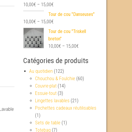
10,00
€
–
15,00
€
Tour de cou "Danseuses"
10,00
€
–
15,00
€
Tour de cou "Triskell
breton"
10,00
€
–
15,00
€
Catégories de produits
Au quotidien
(122)
Chouchou & Foulchie
(60)
Couvre-plat
(14)
Essuie-tout
(3)
Lingettes lavables
(21)
Pochettes cadeaux réutilisables
 Lavable
(1)
Sets de table
(1)
Totebag
(7)