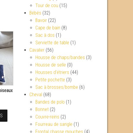
Tour de cou
(15)
Bébés
(32)
Bavoir
(22)
Cape de bain
(8)
Sac à dos
(1)
Serviette de table
(1)
Cavalier
(56)
Housse de chaps/bandes
(3)
Housse de selle
(0)
Housses d’étriers
(44)
Petite pochette
(3)
Sac à brosses/bombe
(6)
 oiseaux
Cheval
(68)
Bandes de polo
(1)
Bonnet
(2)
NS
Couvre-reins
(2)
Fourreau de sangle
(1)
Frontal chasse mouches
(4)