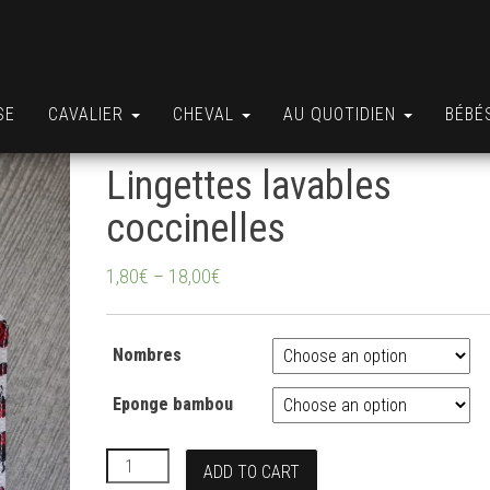
SE
CAVALIER
CHEVAL
AU QUOTIDIEN
BÉBÉ
Lingettes lavables
coccinelles
1,80
€
–
18,00
€
Nombres
Eponge bambou
Lingettes lavables coccinelles quantity
ADD TO CART