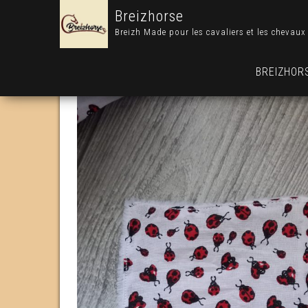
Breizhorse
Breizh Made pour les cavaliers et les chevaux
BREIZHOR