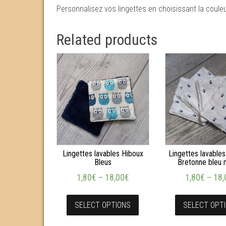
Personnalisez vos lingettes en choisissant la coule
Related products
Lingettes lavables Hiboux
Lingettes lavable
Bleus
Bretonne bleu 
1,80
€
–
18,00
€
1,80
€
–
18,
SELECT OPTIONS
SELECT OPT