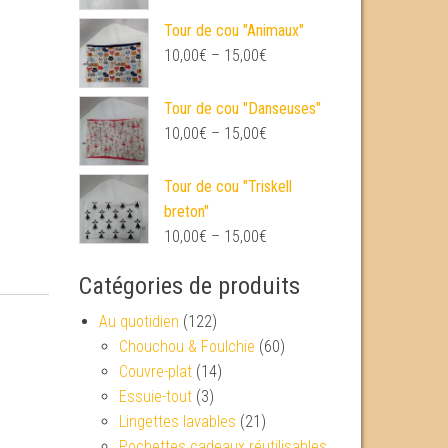
Tour de cou "Animaux"
10,00
€
–
15,00
€
Tour de cou "Danseuses"
10,00
€
–
15,00
€
Tour de cou "Triskell
breton"
10,00
€
–
15,00
€
Catégories de produits
Au quotidien
(122)
Chouchou & Foulchie
(60)
Couvre-plat
(14)
Essuie-tout
(3)
Lingettes lavables
(21)
Pochettes cadeaux réutilisables