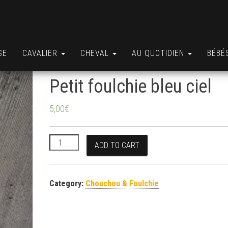
SE
CAVALIER
CHEVAL
AU QUOTIDIEN
BÉBÉ
Petit foulchie bleu ciel
5,00
€
Petit foulchie bleu ciel quantity
ADD TO CART
Category:
Chouchou & Foulchie