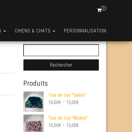
0
S
CHIENS & CHATS
PERSONNALISATION
Rechercher :
Produits
Tour de cou "Galaxy"
10,00
€
–
15,00
€
Tour de cou "Mickey"
10,00
€
–
15,00
€