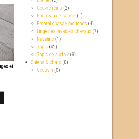
Bonnet
(2)
Couvre-reins
(2)
Fourreau de sangle
(1)
Frontal chasse mouches
(4)
Lingettes lavables chevaux
(7)
Nasaline
(1)
Tapis
(42)
Tapis de surfaix
(8)
Chiens & chats
(0)
uges et
Coussin
(0)