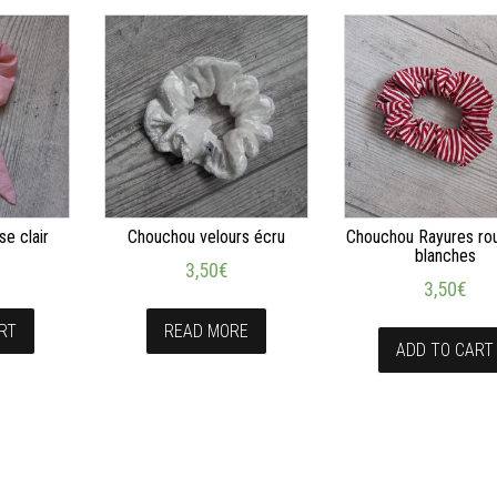
se clair
Chouchou velours écru
Chouchou Rayures ro
blanches
3,50
€
3,50
€
RT
READ MORE
ADD TO CART