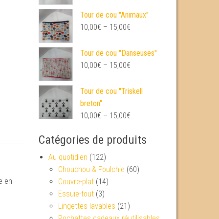
Tour de cou "Animaux"
10,00
€
–
15,00
€
Tour de cou "Danseuses"
10,00
€
–
15,00
€
Tour de cou "Triskell
breton"
10,00
€
–
15,00
€
Catégories de produits
Au quotidien
(122)
Chouchou & Foulchie
(60)
e en
Couvre-plat
(14)
Essuie-tout
(3)
Lingettes lavables
(21)
Pochettes cadeaux réutilisables