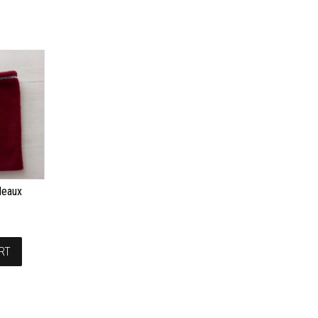
deaux
RT