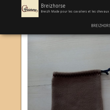
Breizhorse
Breizh Made pour les cavaliers et les chevaux
BREIZHOR