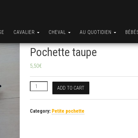
SE
CAVALIER
CHEVAL
AU QUOTIDIEN
BÉBÉ
Pochette taupe
5,50
€
Pochette taupe quantity
ADD TO CART
Category:
Petite pochette