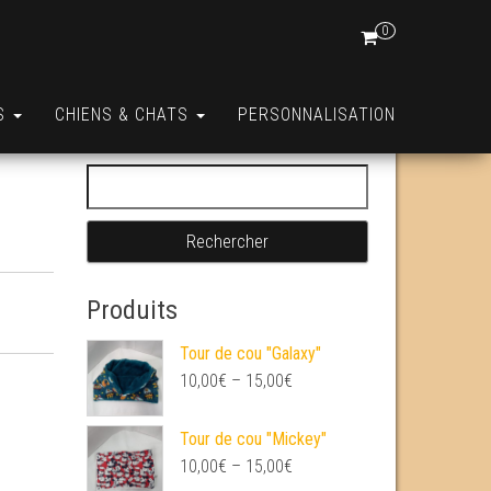
0
S
CHIENS & CHATS
PERSONNALISATION
Rechercher :
Produits
Tour de cou "Galaxy"
10,00
€
–
15,00
€
Tour de cou "Mickey"
10,00
€
–
15,00
€