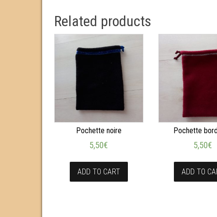
Related products
Pochette noire
Pochette bor
5,50
€
5,50
€
ADD TO CART
ADD TO CA