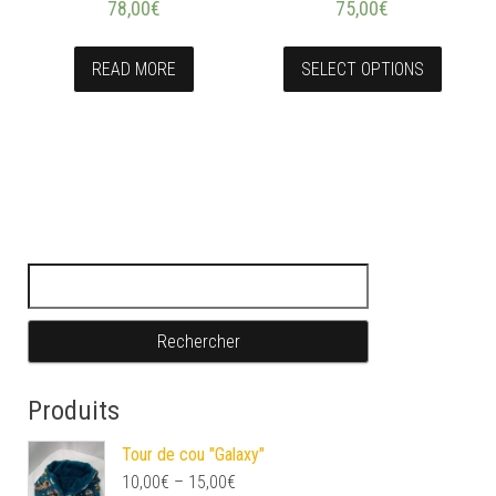
78,00
€
75,00
€
READ MORE
SELECT OPTIONS
Rechercher :
Produits
Tour de cou "Galaxy"
10,00
€
–
15,00
€