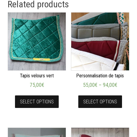
Related products
Tapis velours vert
Personnalisation de tapis
75,00
€
55,00
€
–
94,00
€
SELECT OPTIONS
SELECT OPTIONS