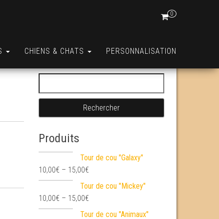
0
S
CHIENS & CHATS
PERSONNALISATION
Rechercher :
Produits
Tour de cou "Galaxy"
10,00
€
–
15,00
€
Tour de cou "Mickey"
10,00
€
–
15,00
€
Tour de cou "Animaux"