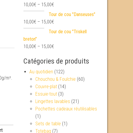
10,00
€
–
15,00
€
Tour de cou "Danseuses"
10,00
€
–
15,00
€
Tour de cou "Triskell
breton"
10,00
€
–
15,00
€
Catégories de produits
Au quotidien
(122)
00g/m².
Chouchou & Foulchie
(60)
Couvre-plat
(14)
Essuie-tout
(3)
Lingettes lavables
(21)
Pochettes cadeaux réutilisables
(1)
Sets de table
(1)
rt
Totebag
(7)