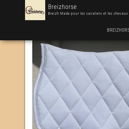
Breizhorse
Breizh Made pour les cavaliers et les chevaux
BREIZHOR