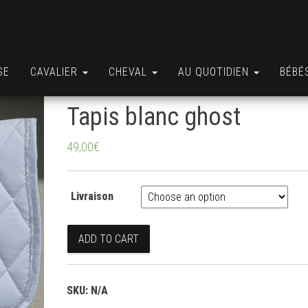
SE
CAVALIER
CHEVAL
AU QUOTIDIEN
BÉBÉ
Tapis blanc ghost
49,00
€
Livraison
Tapis blanc ghost quantity
ADD TO CART
SKU:
N/A