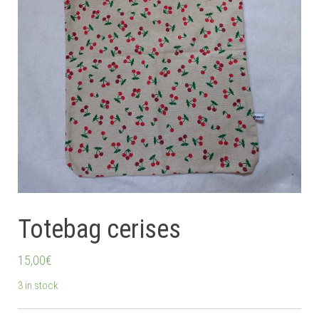
Totebag cerises
15,00
€
3 in stock