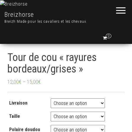
Breizhorse
Breizh Made pour les cavaliers et les chevaux
0
Tour de cou « rayures
bordeaux/grises »
12,00
€
–
15,00
€
Livraison
Taille
Polaire doudou