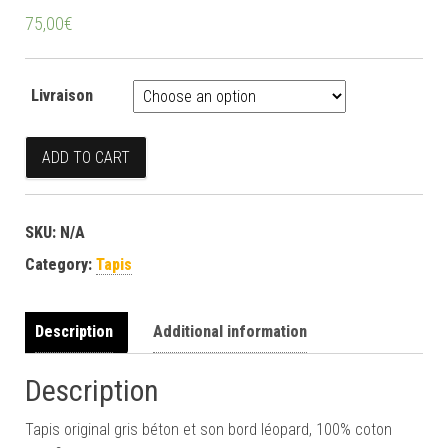
75,00
€
Livraison
Tapis gris / léopard quantity
ADD TO CART
SKU:
N/A
Category:
Tapis
Description
Additional information
Description
Tapis original gris béton et son bord léopard, 100% coton