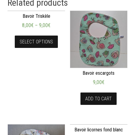
Related products
Bavoir Triskèle
8,00
€
–
9,00
€
SELECT OPTIONS
Bavoir escargots
9,00
€
ADD TO CART
Bavoir licornes fond blanc