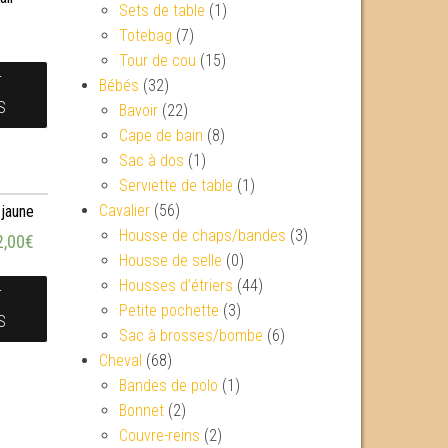
Sets de table
(1)
€
Totebag
(7)
Tour de cou
(15)
T
Bébés
(32)
S
Bavoir
(22)
Cape de bain
(8)
Sac à dos
(1)
Serviette de table
(1)
Cavalier
(56)
 jaune
Housse de chaps/bandes
(3)
2,00
€
Housse de selle
(0)
Housses d’étriers
(44)
T
Petite pochette
(3)
S
Sac à brosses/bombe
(6)
Cheval
(68)
Bandes de polo
(1)
Bonnet
(2)
Couvre-reins
(2)