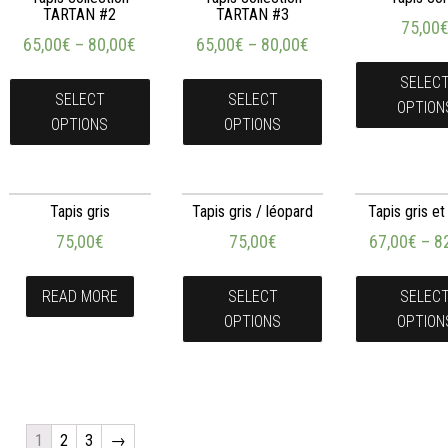
TARTAN #2
TARTAN #3
75,00
65,00
€
–
80,00
€
65,00
€
–
80,00
€
SELEC
SELECT
SELECT
OPTION
OPTIONS
OPTIONS
Tapis gris
Tapis gris / léopard
Tapis gris et
75,00
€
75,00
€
67,00
€
–
8
READ MORE
SELECT
SELEC
OPTIONS
OPTION
1
2
3
→