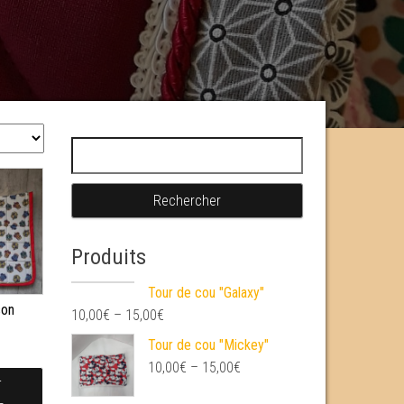
Rechercher :
Produits
Tour de cou "Galaxy"
son
10,00
€
–
15,00
€
€
Tour de cou "Mickey"
10,00
€
–
15,00
€
T