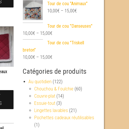
S
Tour de cou "Animaux"
10,00
€
–
15,00
€
Tour de cou "Danseuses"
10,00
€
–
15,00
€
Tour de cou "Triskell
breton"
10,00
€
–
15,00
€
Catégories de produits
eaux
€
Au quotidien
(122)
Chouchou & Foulchie
(60)
Couvre-plat
(14)
T
Essuie-tout
(3)
S
Lingettes lavables
(21)
Pochettes cadeaux réutilisables
(1)
ail