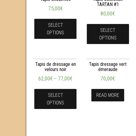
TARTAN #1
75,00
€
80,00
€
SELECT
SELECT
OPTIONS
OPTIONS
Tapis de dressage en
Tapis dressage vert
velours noir
émeraude
62,00
€
–
77,00
€
70,00
€
SELECT
READ MORE
OPTIONS