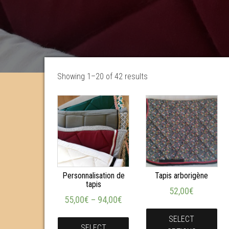
Showing 1–20 of 42 results
Personnalisation de
Tapis arborigène
tapis
52,00
€
55,00
€
–
94,00
€
SELECT
SELECT