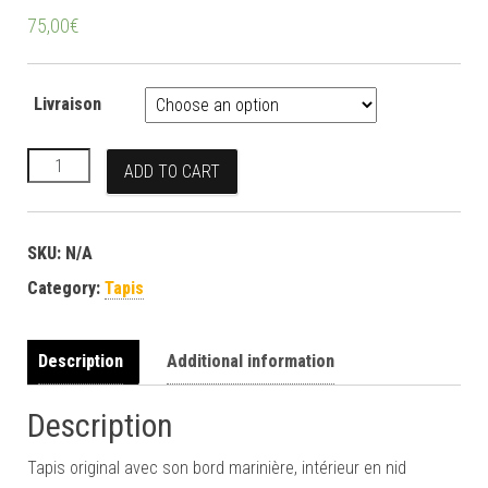
75,00
€
Livraison
Tapis Bleu Marine #1 quantity
ADD TO CART
SKU:
N/A
Category:
Tapis
Description
Additional information
Description
Tapis original avec son bord marinière, intérieur en nid