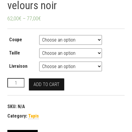
velours noir
62,00
€
–
77,00
€
Coupe
Taille
Livraison
Tapis de dressage en velours noir quantity
ADD TO CART
SKU:
N/A
Category:
Tapis