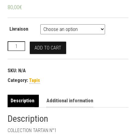
80,00
€
Livraison
Tapis collection TARTAN #1 quantity
ADD TO CART
SKU:
N/A
Category:
Tapis
Description
Additional information
Description
COLLECTION TARTAN N°1