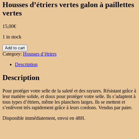
Housses d’étriers vertes galon à paillettes
vertes
15,00
€
1 in stock
Housses
Add to cart
d'étriers
Category:
Housses d’étriers
vertes
galon
Description
à
paillettes
Description
vertes
quantity
Pour protéger votre selle de la saleté et des rayures. Résistant grâce à
leur matière solide, et doux pour protéger votre selle. Ils s’adaptent à
tous types d’étriers, même les planchers larges. Ils se mettent et
s’enlèvent très rapidement grâce à leurs cordons. Vendus par paire.
Disponible immédiatement, envoi en 48H.