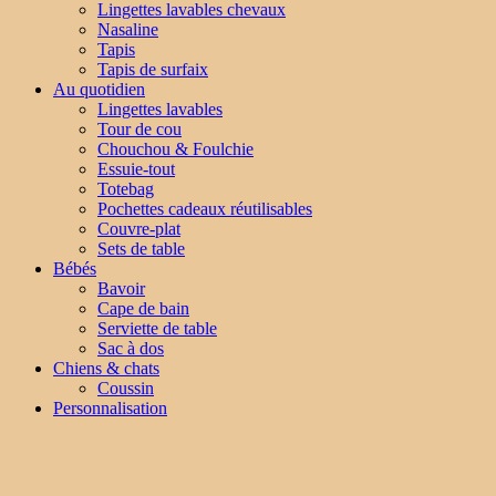
Lingettes lavables chevaux
Nasaline
Tapis
Tapis de surfaix
Au quotidien
Lingettes lavables
Tour de cou
Chouchou & Foulchie
Essuie-tout
Totebag
Pochettes cadeaux réutilisables
Couvre-plat
Sets de table
Bébés
Bavoir
Cape de bain
Serviette de table
Sac à dos
Chiens & chats
Coussin
Personnalisation