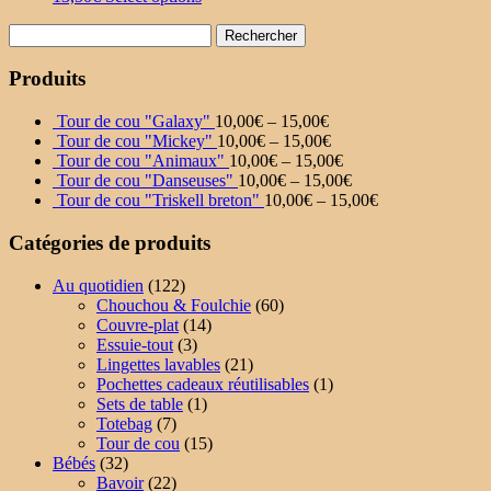
Rechercher :
Produits
Tour de cou "Galaxy"
10,00
€
–
15,00
€
Tour de cou "Mickey"
10,00
€
–
15,00
€
Tour de cou "Animaux"
10,00
€
–
15,00
€
Tour de cou "Danseuses"
10,00
€
–
15,00
€
Tour de cou "Triskell breton"
10,00
€
–
15,00
€
Catégories de produits
Au quotidien
(122)
Chouchou & Foulchie
(60)
Couvre-plat
(14)
Essuie-tout
(3)
Lingettes lavables
(21)
Pochettes cadeaux réutilisables
(1)
Sets de table
(1)
Totebag
(7)
Tour de cou
(15)
Bébés
(32)
Bavoir
(22)