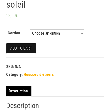
soleil
13,50
€
Cordon
Housses d'étriers jaune soleil quantity
ADD TO CART
SKU:
N/A
Category:
Housses d’étriers
Description
Description