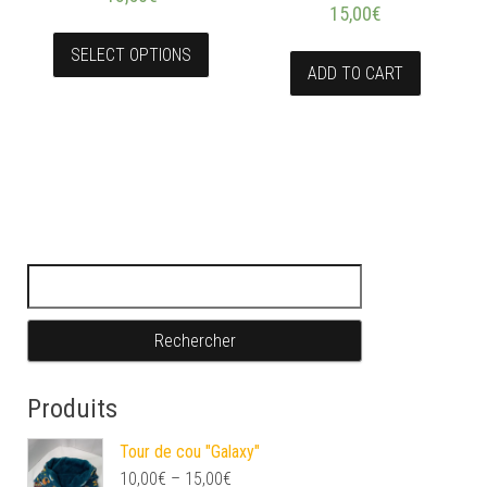
15,00
€
SELECT OPTIONS
ADD TO CART
Rechercher :
Produits
Tour de cou "Galaxy"
10,00
€
–
15,00
€