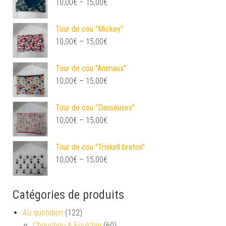
10,00
€
–
15,00
€
Tour de cou "Mickey"
10,00
€
–
15,00
€
Tour de cou "Animaux"
10,00
€
–
15,00
€
Tour de cou "Danseuses"
10,00
€
–
15,00
€
Tour de cou "Triskell breton"
10,00
€
–
15,00
€
Catégories de produits
Au quotidien
(122)
Chouchou & Foulchie
(60)