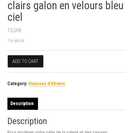
clairs galon en velours bleu
ciel
15,00
€
1 in stock
Housses d'étriers bleues clairs galon en velours bleu ciel qua
ADD TO CART
Category:
Housses d’étriers
Description
Description
Pour protéger votre selle de la saleté et des rayures.